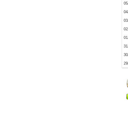
05
04
03
02
01
31
30
29